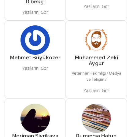
Dibekçi
Yazılarını Gör
Yazılarını Gör
Mehmet Büyüközer
Muhammed Zeki
Aygur
Yazılarını Gör
Veteriner Hekimliği / Medya
ve İletişim /
Yazılarını Gör
Neriman Sivrikaya
Rumeysa Hatun