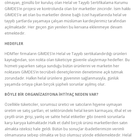
olmayan, gönüllü bir kuruluş olan Helal ve Tayyib Sertifikalama Kurumu
GİMDES’in projesi ve kontrolunda olan bir marketler zinciridir. İsim hakkı
GİMDES’e ait olan bu marketler dinine bağlı özel hayatlarında helal ve
tayyib şartlarda yaşamaya çalışan müslüman kardeşlerimiz tarafından
açılmaktadır. Her geçen gün yenileri bu kervana eklenmeye devam
etmektedir.
HEDEFLER
HDM’ler firmaların GİMDES’in Helal ve Tayyib sertikalandırdığı ürünleri
kaynağından, son nokta olan tüketiciye güvenle ulaştırmayı hedefler. Bu
hizmeti yaparken satışa sunduğu bütün ürünlerini ve marketin her
noktasını GİMDES’in tecrübeli denetçilerinin denetimine açık tutmak
zorundadır. Halkın helal ürünlere güveninin sağlanmasıyla, günlük
yaşamda ortaya çıkan birçok şüpheli sorunlar aşılmış olur.
BÖYLE BİR ORGANİZASYONA İHTİYAÇ NEDEN VAR?
Özellikle tüketiciler, sorumsuz üretici ve satıcıların hijyene uymayan
üretim ve satış şartları, et sektöründeki helal kesim karmaşası, ithal et ve
çeşitli ürün girişi, yanlış ve sahte helal etiketler gibi önemli sorunlarla
karşı karşıya kalmaktadır.Halk et dahil birçok ürünü marketlerden satın
almakta isteksiz hale geldi. Bütün bu sonuçlar ibadetlerimizin verimli
olmamasına sebep olmakta ve bizi olumsuz yönde etkilemektedir. Helal