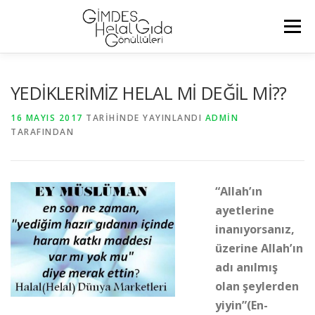
İçeriğe
geç
Menü
ANASAYFA
HAKKIMIZDA
DUYURULAR
YEDİKLERİMİZ HELAL Mİ DEĞİL Mİ??
16 MAYIS 2017
TARIHINDE YAYINLANDI
ADMIN
TARAFINDAN
YAZI ARŞIVI
VIDEO
ETKINLIKLERIMIZ
BAĞIŞ
SIKÇA SORULAN SORULAR
GİMDES
İLETIŞIM
“Allah’ın
ayetlerine
inanıyorsanız,
üzerine Allah’ın
adı anılmış
olan şeylerden
yiyin”(En-