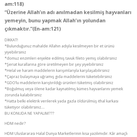
am:118)
“Üzerine Allah’ın adı anılmadan kesilmiş hayvanları
yemeyin, bunu yapmak Allah’ın yolundan
çıkmaktır.”(En-am:121)
DİKKAT!
*Bulunduğunuz mahalde Allahın adıyla kesilmeyen bir et ürünü
yiyebilirsiniz
*domuz enzimleri enjekte edilmiş tavuk fileto yemiş olabilirsiniz
*Şeriat kurallarına göre üretilmeyen bir şey yiyebilirsiniz
*Helal ve haram maddelerin karışımlarıyla karşılaşabilirsiniz
*Çapraz bulaşmaya uğramış gıda maddelerini tüketebilirsiniz
*GDO’lu maddelerin karıştırıldığı ürünleri tüketmiş olabilirsiniz
*Boğulmuş veya ölene kadar kaynatılmış kümes hayvanlarını yemek
zorunda kalabilirsiniz
*Hatta belki elektrik verilerek yada gazla öldürülmüş ithal karkası
tüketiyor olabilirsiniz….
BU KONUDA NE YAPALIM???
HDM nedir?
HDM Uluslararası Halal Dunya Marketlerinin kısa yazılımıdır. Kâr amaçlı