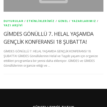
DUYURULAR
/
ETKINLIKLERIMIZ
/
GENEL
/
YAZARLARIMIZ
/
YAZI ARŞIVI
GİMDES GÖNÜLLÜ 7. HELAL YAŞAMDA
GENÇLİK KONFERANSI 18 ŞUBATTA!
GİMDES GÖNÜLLÜ 7. HELAL YAŞAMDA GENÇLİK KONFERANSI 18
ŞUBATTA! GİMDES Gönüllülerinin Helal ve Tayyib yaşam için organize
ettikleri programlara bir yenisi daha ekleniyor. GİMDES ve GİMDES
Gönüllülerinin organize ettiği ve …