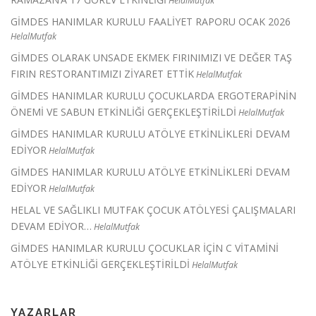
HelalMutfak
GİMDES HANIMLAR KURULU FAALİYET RAPORU OCAK 2026
HelalMutfak
GİMDES OLARAK UNSADE EKMEK FIRINIMIZI VE DEĞER TAŞ
FIRIN RESTORANTIMIZI ZİYARET ETTİK
HelalMutfak
GİMDES HANIMLAR KURULU ÇOCUKLARDA ERGOTERAPİNİN
ÖNEMİ VE SABUN ETKİNLİĞİ GERÇEKLEŞTİRİLDİ
HelalMutfak
GİMDES HANIMLAR KURULU ATÖLYE ETKİNLİKLERİ DEVAM
EDİYOR
HelalMutfak
GİMDES HANIMLAR KURULU ATÖLYE ETKİNLİKLERİ DEVAM
EDİYOR
HelalMutfak
HELAL VE SAĞLIKLI MUTFAK ÇOCUK ATÖLYESİ ÇALIŞMALARI
DEVAM EDİYOR…
HelalMutfak
GİMDES HANIMLAR KURULU ÇOCUKLAR İÇİN C VİTAMİNİ
ATÖLYE ETKİNLİĞİ GERÇEKLEŞTİRİLDİ
HelalMutfak
YAZARLAR