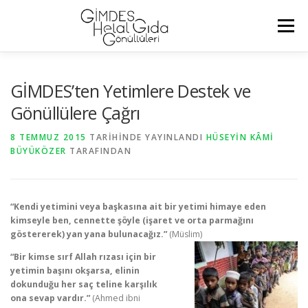
İçeriğe
geç
Menü
ANASAYFA
HAKKIMIZDA
DUYURULAR
GİMDES’ten Yetimlere Destek ve
Gönüllülere Çağrı
YAZI ARŞIVI
VIDEO
ETKINLIKLERIMIZ
BAĞIŞ
8 TEMMUZ 2015
TARIHINDE YAYINLANDI
HÜSEYIN KÂMI
BÜYÜKÖZER
TARAFINDAN
SIKÇA SORULAN SORULAR
GİMDES
İLETIŞIM
“Kendi yetimini veya başkasına ait bir yetimi himaye eden
kimseyle ben, cennette şöyle (işaret ve orta parmağını
göstererek) yan yana bulunacağız.”
(Müslim)
“Bir kimse sırf Allah rızası için bir
yetimin başını okşarsa, elinin
dokunduğu her saç teline karşılık
ona sevap vardır.”
(Ahmed ibni