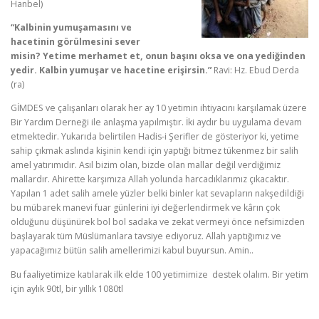
Hanbel)
“Kalbinin yumuşamasını ve
hacetinin görülmesini sever
misin? Yetime merhamet et, onun başını oksa ve ona yediğinden
yedir. Kalbin yumuşar ve hacetine erişirsin.”
Ravi: Hz. Ebud Derda
(ra)
GİMDES ve çalışanları olarak her ay 10 yetimin ihtiyacını karşılamak üzere
Bir Yardım Derneği ile anlaşma yapılmıştır. İki aydır bu uygulama devam
etmektedir. Yukarıda belirtilen Hadis-i Şerifler de gösteriyor ki, yetime
sahip çıkmak aslında kişinin kendi için yaptığı bitmez tükenmez bir salih
amel yatırımıdır. Asıl bizim olan, bizde olan mallar değil verdiğimiz
mallardır. Ahirette karşımıza Allah yolunda harcadıklarımız çıkacaktır.
Yapılan 1 adet salih amele yüzler belki binler kat sevapların nakşedildiği
bu mübarek manevi fuar günlerini iyi değerlendirmek ve kârın çok
olduğunu düşünürek bol bol sadaka ve zekat vermeyi önce nefsimizden
başlayarak tüm Müslümanlara tavsiye ediyoruz. Allah yaptığımız ve
yapacağımız bütün salih amellerimizi kabul buyursun. Amin..
Bu faaliyetimize katılarak ilk elde 100 yetimimize destek olalım. Bir yetim
için aylık 90tl, bir yıllık 1080tl