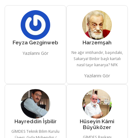
Feyza Gezginweb
Harzemşah
Ne ağır imtihandır, başındaki,
Yazılarını Gör
Sakarya! Binbir başlı kartalı
nasıl taşır kanarya? NFK
Yazılarını Gör
Hayreddin İşbilir
Hüseyin Kâmi
Büyüközer
GİMDES Teknik Bilim Kurulu
GİMDES Başkanı
Üyesi, Gıda Mühendisi /