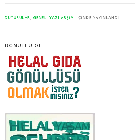
DUYURULAR
,
GENEL
,
YAZI ARŞIVI
IÇINDE YAYINLANDI
GÖNÜLLÜ OL