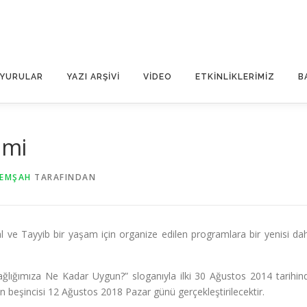
YURULAR
YAZI ARŞIVI
VIDEO
ETKINLIKLERIMIZ
B
imi
EMŞAH
TARAFINDAN
al ve Tayyib bir yaşam için organize edilen programlara bir yenisi da
Sağlığımıza Ne Kadar Uygun?” sloganıyla ilki 30 Ağustos 2014 tarihin
n beşincisi 12 Ağustos 2018 Pazar günü gerçekleştirilecektir.