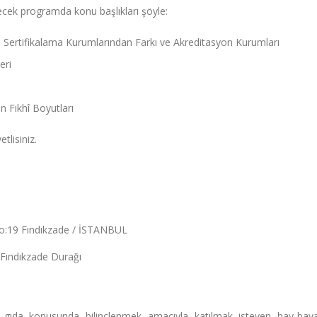
cek programda konu başlıkları şöyle:
 Sertifikalama Kurumlarından Farkı ve Akreditasyon Kurumları
eri
 Fıkhî Boyutları
tlisiniz.
o:19 Fındıkzade / İSTANBUL
Fındıkzade Durağı
l gıda konusunda bilinçlenmek amacıyla katılmak isteyen bay-bay