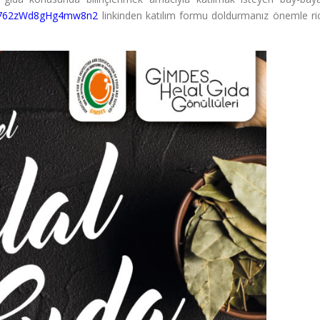
/m762zWd8gHg4mw8n2
linkinden katılım formu doldurmanız önemle ri