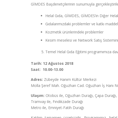
GİMDES Başdenetçilerinin sunumuyla gerçekleştirile
Helal Gıda, GİMDES, GİMDES’in Diğer Helal
Gıdalarımızdaki problemler ve katkı maddel
Kozmetik ürünlerindeki problemler
Kesim meselesi ve Network Satış Sisteminin
Temel Helal Gıda Eğitimi programımıza dave
Tarih: 12 Ağustos 2018
Saat: 10.00-13.00
Adres:
Zübeyde Hanım Kültür Merkezi
Molla Şeref Mah. Oğuzhan Cad. Oğuzhan İş Hanı N
Ulaşım:
Otobüs ile, Oğuzhan Durağı, Çapa Durağı, 
Tramvay ile, Fındıkzade Durağı
Metro ile, Emniyet-Fatih Durağı
Katılım tamamen ücretsizdir. Programımız, hela