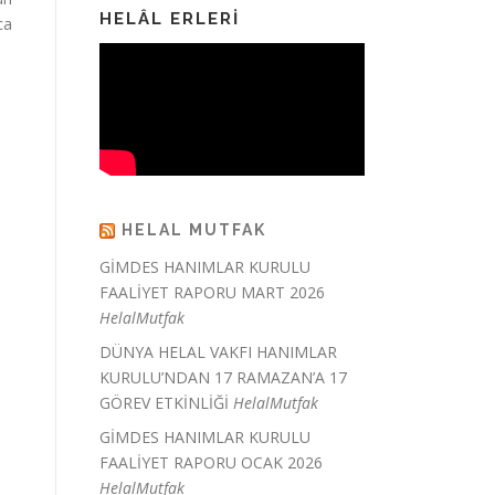
HELÂL ERLERI
ca
HELAL MUTFAK
GİMDES HANIMLAR KURULU
FAALİYET RAPORU MART 2026
HelalMutfak
DÜNYA HELAL VAKFI HANIMLAR
KURULU’NDAN 17 RAMAZAN’A 17
GÖREV ETKİNLİĞİ
HelalMutfak
GİMDES HANIMLAR KURULU
FAALİYET RAPORU OCAK 2026
HelalMutfak