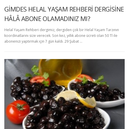
GİMDES HELAL YAŞAM REHBERİ DERGİSİNE
HÂLÂ ABONE OLAMADINIZ MI?
Helal Yaşam Rehberi dergimiz, dergiden çok bir Helal Yaşam Tarzının
koordinatlarını size verecek. Son kez, yıllık abone ücreti olan 50 Tl ile
abonenizi yaptırmak için 7 gün kaldı. 29 Şubat …