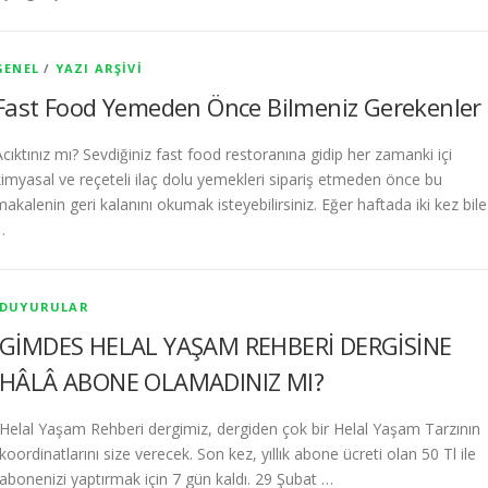
GENEL
/
YAZI ARŞIVI
Fast Food Yemeden Önce Bilmeniz Gerekenler
Acıktınız mı? Sevdiğiniz fast food restoranına gidip her zamanki içi
kimyasal ve reçeteli ilaç dolu yemekleri sipariş etmeden önce bu
makalenin geri kalanını okumak isteyebilirsiniz. Eğer haftada iki kez bile
…
DUYURULAR
GİMDES HELAL YAŞAM REHBERİ DERGİSİNE
HÂLÂ ABONE OLAMADINIZ MI?
Helal Yaşam Rehberi dergimiz, dergiden çok bir Helal Yaşam Tarzının
koordinatlarını size verecek. Son kez, yıllık abone ücreti olan 50 Tl ile
abonenizi yaptırmak için 7 gün kaldı. 29 Şubat …