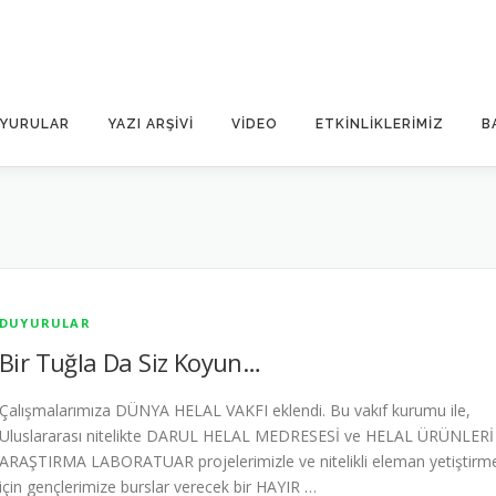
YURULAR
YAZI ARŞIVI
VIDEO
ETKINLIKLERIMIZ
B
DUYURULAR
Bir Tuğla Da Siz Koyun…
Çalışmalarımıza DÜNYA HELAL VAKFI eklendi. Bu vakıf kurumu ile,
Uluslararası nitelikte DARUL HELAL MEDRESESİ ve HELAL ÜRÜNLERİ
ARAŞTIRMA LABORATUAR projelerimizle ve nitelikli eleman yetiştirm
için gençlerimize burslar verecek bir HAYIR …