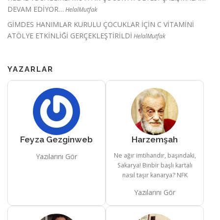
DEVAM EDİYOR…
HelalMutfak
GİMDES HANIMLAR KURULU ÇOCUKLAR İÇİN C VİTAMİNİ
ATÖLYE ETKİNLİĞİ GERÇEKLEŞTİRİLDİ
HelalMutfak
YAZARLAR
Feyza Gezginweb
Harzemşah
Ne ağır imtihandır, başındaki,
Yazılarını Gör
Sakarya! Binbir başlı kartalı
nasıl taşır kanarya? NFK
Yazılarını Gör