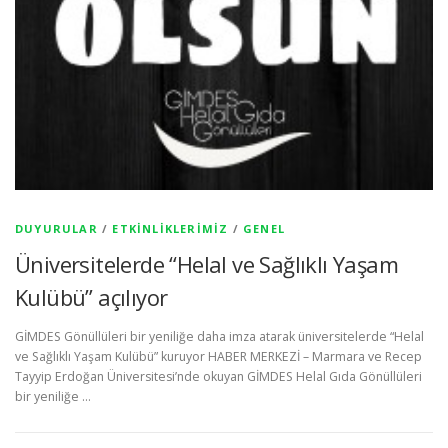
DUYURULAR
/
ETKINLIKLERIMIZ
/
GENEL
Üniversitelerde “Helal ve Sağlıklı Yaşam
Kulübü” açılıyor
GİMDES Gönüllüleri bir yeniliğe daha imza atarak üniversitelerde “Helal
ve Sağlıklı Yaşam Kulübü” kuruyor HABER MERKEZİ – Marmara ve Recep
Tayyip Erdoğan Üniversitesi’nde okuyan GİMDES Helal Gıda Gönüllüleri
bir yeniliğe …